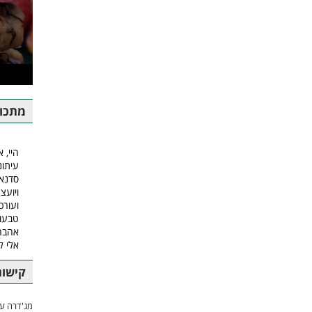
מתכונ
היי, א
עיתונ
סדנאו
ויועצ
ועורכ
טבעונ
אהבה.
אלי 
קישור
מג'דרה עם