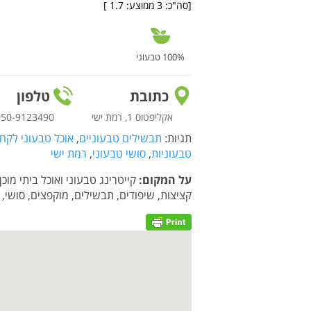
[סה"כ:
3
ממוצע:
1.7
]
100% טבעוני
כתובת
טלפון
אקליפטוס 1, רמת ישי
050-9123490
תגיות:
תבשילים טבעוניים
,
אוכל טבעוני לקח
טבעוניות
,
סושי טבעוני
,
רמת ישי
על המקום:
קייטרינג טבעוני ואוכל ביתי מו
קציצות, שיפודים, תבשילים, מוקפצים, סושי, 