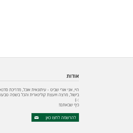
אודות
היי, אני אורי שביט - עיתונאית אוכל, מדריכת סדנא
בישול, מרצה ויועצת קולינארית והכל בשפה טבעונ
:-)
כיף שבאתם!
להרשמה לחצו כאן