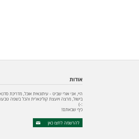
אודות
היי, אני אורי שביט - עיתונאית אוכל, מדריכת סדנא
בישול, מרצה ויועצת קולינארית והכל בשפה טבעונ
:-)
כיף שבאתם!
להרשמה לחצו כאן