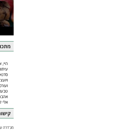
מתכונ
היי, א
עיתונ
סדנאו
ויועצ
ועורכ
טבעונ
אהבה.
אלי 
קישור
מג'דרה עם