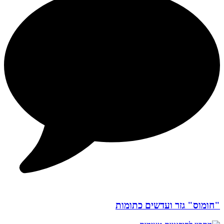
"חומוס" גזר ועדשים כתומות