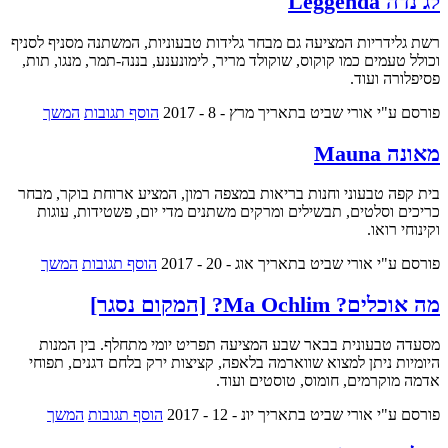
לג'נדה Leggenda
רשת גלידריות המציעה גם מבחר גלידות טבעוניות, המשתנה מסניף לסניף
וכולל טעמים כמו קוקוס, שוקולד מריר, לימונענע, בננה-תמר, מנגו, תות,
פסיפלורה ועוד.
פורסם ע"י אורי שביט
בתאריך מרץ - 8 - 2017
הוסף תגובות
המשך
מאונה Mauna
בית קפה טבעוני וחנות בריאות במצפה רמון, המציע ארוחת בוקר, מבחר
כריכים וסלטים, תבשילים ומרקים משתנים מדי יום, פשטידות, עוגות
וקינוחי רואו.
פורסם ע"י אורי שביט
בתאריך אוג - 20 - 2017
הוסף תגובות
המשך
מה אוכלים? Ma Ochlim? [המקום נסגר]
מסעדה טבעונית בבאר שבע המציעה תפריט יומי מתחלף. בין המנות
היומיות ניתן למצוא שווארמה בלאפה, קציצות ירק בלחם דגנים, תפוחי
אדמה מוקרמים, חומוס, טוסטים ועוד.
פורסם ע"י אורי שביט
בתאריך יונ - 12 - 2017
הוסף תגובות
המשך