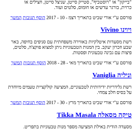
"בייקון" או "רוסטביף", סטייק סייטן, שניצל סייטן, חצילים או
כרוית, בורגר עדשים או חומוס, סלטים ועוד.
פורסם ע"י אורי שביט
בתאריך דצמ - 10 - 2017
הוסף תגובות
המשך
ויוינו Vivino
רשת מסעדות איטלקיות באווירה משפחתית עם סניפים בחיפה, באר
שבע וזכרון יעקב. בין המנות הטבעוניות ניתן למצוא פוקצ'ה, סלטים,
פיצות עם גבינה טבעונית ופסטות.
פורסם ע"י אורי שביט
בתאריך מאי - 28 - 2018
הוסף תגובות
המשך
וניליה Vaniglia
רשת גלידריות ידידותית לטבעוניים, המציעה קולקציית טעמים מיוחדת
על בסיס חלב צמחי.
פורסם ע"י אורי שביט
בתאריך מרץ - 30 - 2017
הוסף תגובות
המשך
טיקה מסאלה Tikka Masala
מסעדה הודית באילת המציעה מספר מנות טבעוניות בתפריט.