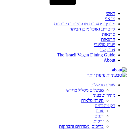
ראשי
מי אני
מדריך מסעדות טבעוניות וידידותיות
קייטרינג ואוכל מוכן הביתה
סדנאות
הרצאות
ייעוץ קולינרי
צרו קשר
The Israeli Vegan Dining Guide
About
שפים מבשלים
מבשלים מסלול מחדש
מהיר וטבעוני
קינוחי פלאות
רק מתכונים
אורז
דגנים
ירקות
כריכים, ממרחים והברקות