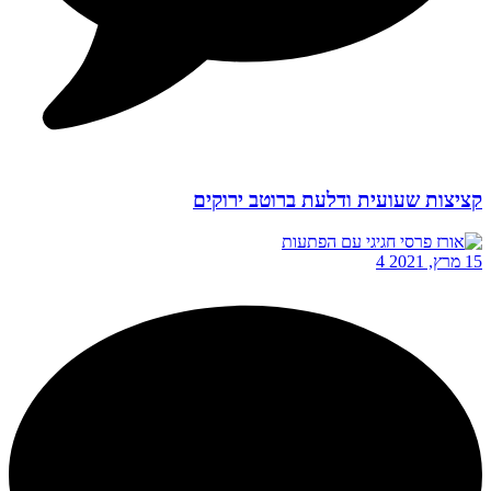
קציצות שעועית ודלעת ברוטב ירוקים
15 מרץ, 2021
4