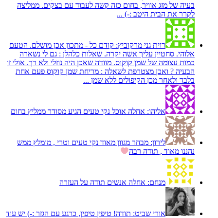
בעיה של מזג אוויר, בחום כזה קשה לעבוד עם בצקים. ממליצה
לקרר את הבית היטב :-) ...
רוית גני מרקוביץ:
קודם כל - מתכון אכן מושלם. הטעם
אלוהי. סחטיין עליך אשה יקרה. שאלות כלהלן : גם לי נשארה
כמות עצומה של שמן קוקוס. מוודה שאכן היה נוזלי ולא רך. אולי זו
הבעיה ? ואכן מצטרפת לשאלה : מריחת שמן קוקוס פעם אחת
בלבד ולאחר מכן הקיפולים ללא שמן ...
אליהו:
אחלה אוכל נקי טעים הגיע מסודר ממליץ בחום
לירון:
מבחר מגוון מאוד נקי טעים וטרי , מומלץ ממש
נהננו מאוד , תודה רבה
מנחם:
אחלה אנשים תודה על העזרה
אורי שביט:
תודה! טיפין טיפין, כרגע עם הגזר :-) יש עוד