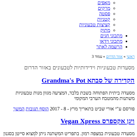
מאפים
מרקים
פסטה
קטניות
קציצות טבעוניות
מתוק
מתכוני חגים
מתכוני וידאו
הרשמה לאתר
ראשי
»
אזור הדרום
»
עמוד 3
מסעדות טבעוניות וידידותיות לטבעונים באזור הדרום
הקדירה של סבתא Grandma's Pot
מסעדה ביתית הפתוחה בשבת בלבד, המציעה מגוון מנות טבעוניות
משתנות מהמטבח הערבי המקומי
פורסם ע"י אורי שביט
בתאריך מרץ - 8 - 2017
הוסף תגובות
המשך
ויגן אקספרס Vegan Xpress
מסעדה טבעונית במצפה רמון. בתפריט המשתנה ניתן למצוא סייטן בסגנון