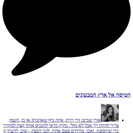
הטיסה אל ארץ הטבעונים
אורי שביט:
היי רוית, איזה כיף שאהבת! אז כן, השמן
צריך להיות רך אבל לא נוזלי. בקיץ כדאי להכניס אותו קצת למקרר
כדי שיתמצק. ואכן, מורחים פעם אחת. לגבי הבצק - שוב, לדעתי זו