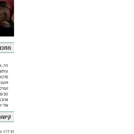
מתכונ
היי, א
עיתונ
סדנאו
ויועצ
ועורכ
טבעונ
אהבה.
אלי 
קישור
מג'דרה עם