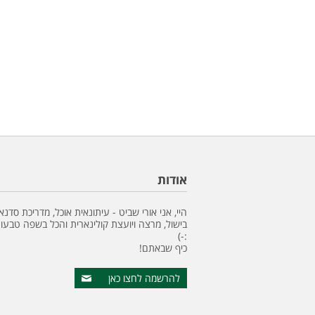
אודות
היי, אני אורי שביט - עיתונאית אוכל, מדריכת סדנא
בישול, מרצה ויועצת קולינארית והכל בשפה טבעונ
:-)
כיף שבאתם!
להרשמה לחצו כאן