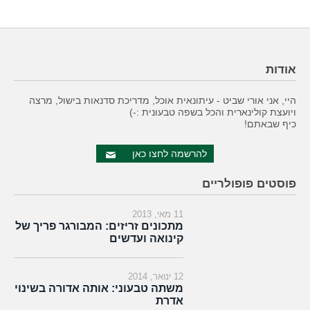
אודות
היי, אני אורי שביט - עיתונאית אוכל, מדריכת סדנאות בישול, מרצה
ויועצת קולינארית והכל בשפה טבעונית :-)
כיף שבאתם!
להרשמה לחצו כאן
פוסטים פופולריים
11 מאי, 2013
מתכונים זריזים: המבורגר פריך של
קינואה ועדשים
12 ינואר, 2014
משתה טבעוני: אותה אדורה בשינוי
אדרת