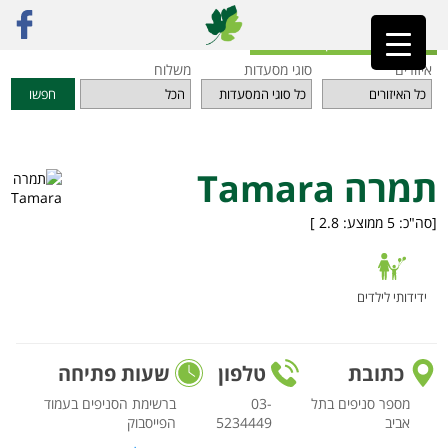
ראשי
»
מסעדות
»
תל אביב והמרכז
»
תמרה Tamara
חזרה לאינדקס המסעדות
איזורים
סוגי מסעדות
משלוח
חפשו
תמרה Tamara
[סה"כ:
5
ממוצע:
2.8
]
ידידותי לילדים
כתובת
טלפון
שעות פתיחה
מספר סניפים בתל
03-
ברשימת הסניפים בעמוד
אביב
5234449
הפייסבוק