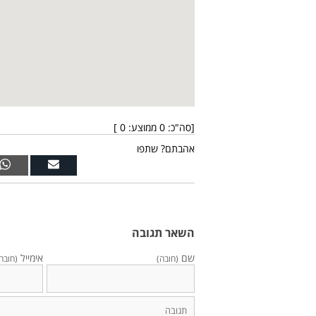
[סה"כ:
0
ממוצע:
0
]
אהבתם? שתפו
השאר תגובה
שם
אימייל
(חובה)
(חובה