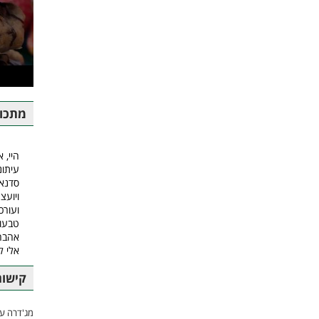
מתכונ
היי, א
עיתונ
סדנאו
ויועצ
ועורכ
טבעונ
אהבה.
אלי 
קישור
מג'דרה עם