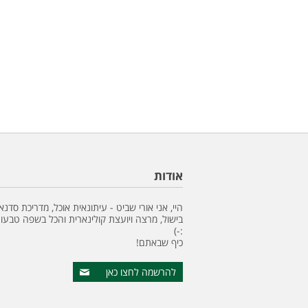
אודות
היי, אני אורי שביט - עיתונאית אוכל, מדריכת סדנא
בישול, מרצה ויועצת קולינארית והכל בשפה טבעונ
:-)
כיף שבאתם!
להרשמה לחצו כאן