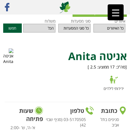
ראשי
»
מסעדות
»
תל אביב והמרכז
»
אניטה Anita
חזרה לאינדקס המסעדות
איזורים
סוגי מסעדות
משלוח
חפשו
אניטה Anita
[סה"כ:
17
ממוצע:
2.5
]
ידידותי לילדים
כתובת
טלפון
שעות
פתיחה
סניפים בתל
03-5170505 (סניף שבזי
אביב
42)
א'-ה', ש' 2:00-