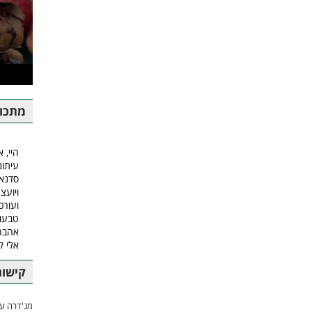
מתכונ
היי, א
עיתונ
סדנאו
ויועצ
ועורכ
טבעונ
אהבה.
אלי 
קישור
מג'דרה עם