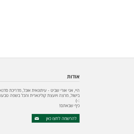
אודות
היי, אני אורי שביט - עיתונאית אוכל, מדריכת סדנא
בישול, מרצה ויועצת קולינארית והכל בשפה טבעונ
:-)
כיף שבאתם!
להרשמה לחצו כאן