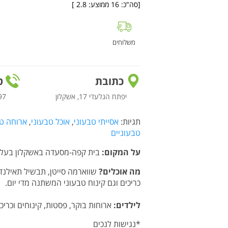
[סה"כ:
16
ממוצע:
2.8
]
משלוחים
כתובת
טל
יפתח הגלעדי 17, אשקלון
97
תגיות:
אסייתי טבעוני
,
אוכל טבעוני
,
ארוחה ט
טבעוניים
על המקום:
בית קפה-מסעדה באשקלון בעל ש
מה אוכלים?
שווארמה סייטן, תבשיל תאילנדי
כריכים וגם קינוח טבעוני המשתנה מדי יום.
לילדים:
ארוחות בוקר, פסטות, קינוחים וכריכי
*נגישות לנכים