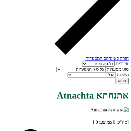
חזרה לאינדקס המסעדות
איזורים
סוגי מסעדות
משלוח
חפשו
אתנחתא Atnachta
[סה"כ:
0
ממוצע:
0
]