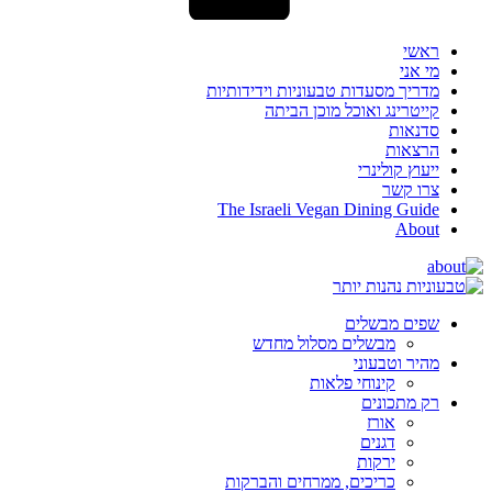
ראשי
מי אני
מדריך מסעדות טבעוניות וידידותיות
קייטרינג ואוכל מוכן הביתה
סדנאות
הרצאות
ייעוץ קולינרי
צרו קשר
The Israeli Vegan Dining Guide
About
שפים מבשלים
מבשלים מסלול מחדש
מהיר וטבעוני
קינוחי פלאות
רק מתכונים
אורז
דגנים
ירקות
כריכים, ממרחים והברקות