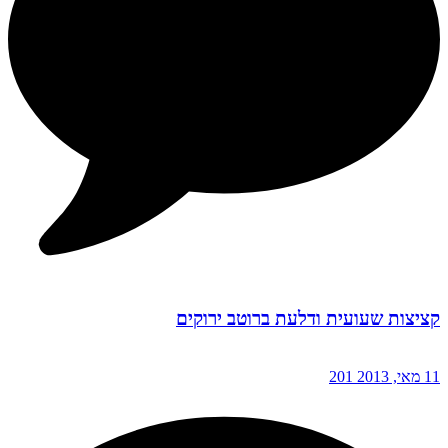
קציצות שעועית ודלעת ברוטב ירוקים
11 מאי, 2013
201