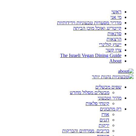
ראשי
מי אני
מדריך מסעדות טבעוניות וידידותיות
קייטרינג ואוכל מוכן הביתה
סדנאות
הרצאות
ייעוץ קולינרי
צרו קשר
The Israeli Vegan Dining Guide
About
שפים מבשלים
מבשלים מסלול מחדש
מהיר וטבעוני
קינוחי פלאות
רק מתכונים
אורז
דגנים
ירקות
כריכים, ממרחים והברקות