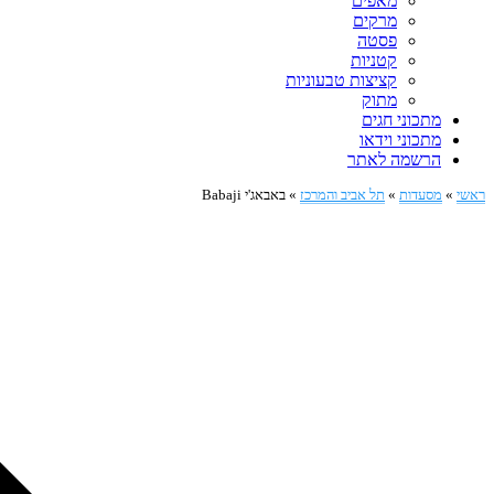
מאפים
מרקים
פסטה
קטניות
קציצות טבעוניות
מתוק
מתכוני חגים
מתכוני וידאו
הרשמה לאתר
ראשי
»
מסעדות
»
תל אביב והמרכז
»
באבאג'י Babaji