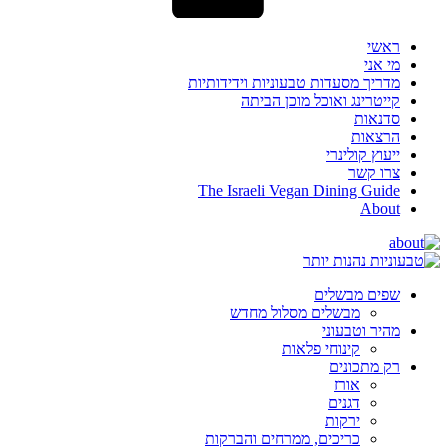
ראשי
מי אני
מדריך מסעדות טבעוניות וידידותיות
קייטרינג ואוכל מוכן הביתה
סדנאות
הרצאות
ייעוץ קולינרי
צרו קשר
The Israeli Vegan Dining Guide
About
שפים מבשלים
מבשלים מסלול מחדש
מהיר וטבעוני
קינוחי פלאות
רק מתכונים
אורז
דגנים
ירקות
כריכים, ממרחים והברקות