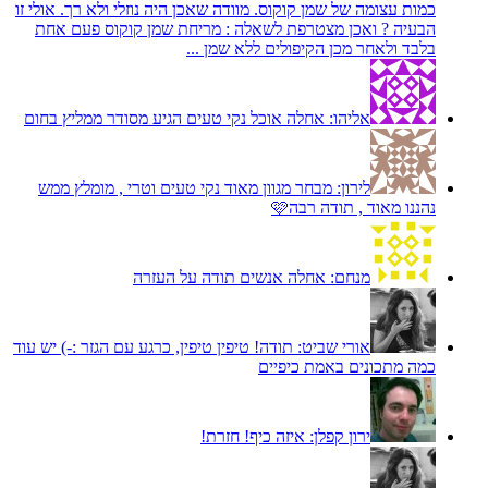
כמות עצומה של שמן קוקוס. מוודה שאכן היה נוזלי ולא רך. אולי זו
הבעיה ? ואכן מצטרפת לשאלה : מריחת שמן קוקוס פעם אחת
בלבד ולאחר מכן הקיפולים ללא שמן ...
אליהו:
אחלה אוכל נקי טעים הגיע מסודר ממליץ בחום
לירון:
מבחר מגוון מאוד נקי טעים וטרי , מומלץ ממש
נהננו מאוד , תודה רבה🩷
מנחם:
אחלה אנשים תודה על העזרה
אורי שביט:
תודה! טיפין טיפין, כרגע עם הגזר :-) יש עוד
כמה מתכונים באמת כיפיים
ירון קפלן:
איזה כיף! חזרת!