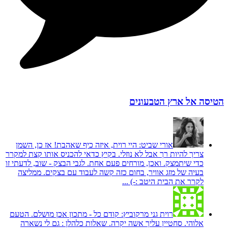
הטיסה אל ארץ הטבעונים
אורי שביט:
היי רוית, איזה כיף שאהבת! אז כן, השמן
צריך להיות רך אבל לא נוזלי. בקיץ כדאי להכניס אותו קצת למקרר
כדי שיתמצק. ואכן, מורחים פעם אחת. לגבי הבצק - שוב, לדעתי זו
בעיה של מזג אוויר, בחום כזה קשה לעבוד עם בצקים. ממליצה
לקרר את הבית היטב :-) ...
רוית גני מרקוביץ:
קודם כל - מתכון אכן מושלם. הטעם
אלוהי. סחטיין עליך אשה יקרה. שאלות כלהלן : גם לי נשארה