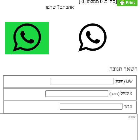
[סה"כ:
0
ממוצע:
0
]
אהבתם? שתפו
השאר תגובה
שם
(חובה)
אימייל
(חובה)
אתר