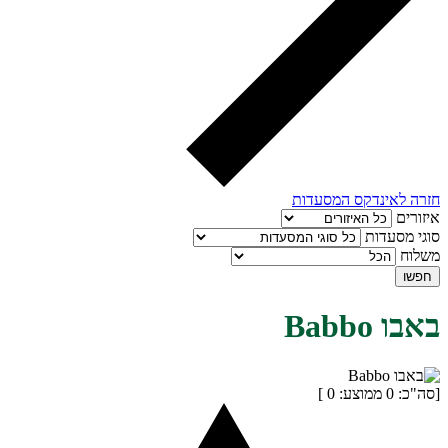
חזרה לאינדקס המסעדות
איזורים
סוגי מסעדות
משלוח
חפשו
באבו Babbo
[סה"כ:
0
ממוצע:
0
]