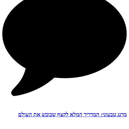
מרנג טבעוני: המדריך המלא לקצף שכובש את העולם