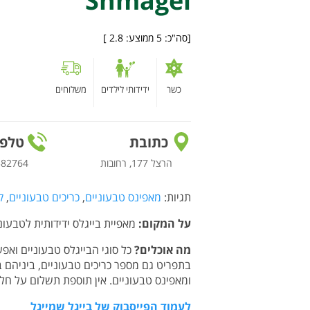
Shmagel
[סה"כ:
5
ממוצע:
2.8
]
כשר
ידידותי לילדים
משלוחים
כתובת
טלפו
הרצל 177, רחובות
582764
תגיות:
מאפינס טבעוניים
,
כריכים טבעוניים
,
ק
על המקום:
מאפיית בייגלס ידידותית לטבעו
מה אוכלים?
כל סוגי הבייגלס טבעוניים ואפש
בתפריט גם מספר כריכים טבעוניים, ביניהם בי
ומאפינס טבעוניים. אין תוספת תשלום על חל
לעמוד הפייסבוק של בייגל שמייגל