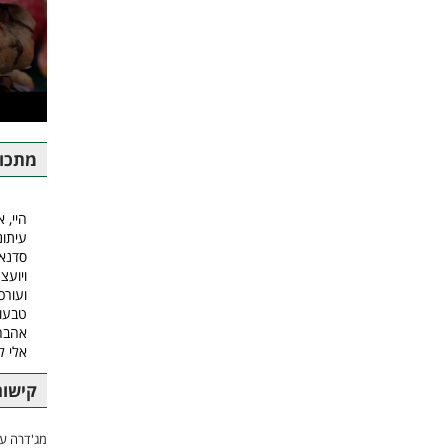
מתכונ
היי, א
עיתונ
סדנאו
ויועצ
ועורכ
טבעונ
אהבה.
אלי 
קישור
מג'דרה עם