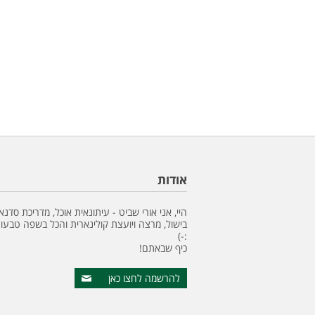
אודות
היי, אני אורי שביט - עיתונאית אוכל, מדריכת סדנא
בישול, מרצה ויועצת קולינארית והכל בשפה טבעונ
:-)
כיף שבאתם!
להרשמה לחצו כאן