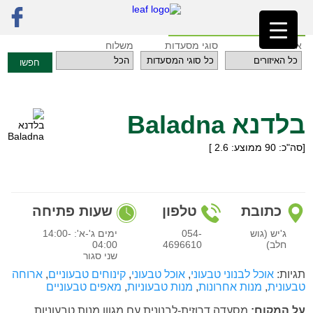
ראשי
»
מסעדות
»
אזור הצפון
»
בלדנא Baladna
חזרה לאינדקס המסעדות
איזורים
סוגי מסעדות
משלוח
חפשו
בלדנא Baladna
[סה"כ:
90
ממוצע:
2.6
]
כתובת
טלפון
שעות פתיחה
ג'יש (גוש
054-
ימים ג'-א': 14:00-
חלב)
4696610
04:00
שני סגור
תגיות:
אוכל לבנוני טבעוני
,
אוכל טבעוני
,
קינוחים טבעוניים
,
ארוחה
טבעונית
,
מנות אחרונות
,
מנות טבעוניות
,
מאפים טבעוניים
על המקום:
מסעדה דרוזית-לבנונית עם מגוון מנות טבעוניות.