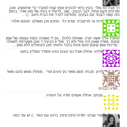
רך אבל לא נוזלי. בקיץ כדאי להכניס אותו קצת למקרר כדי שיתמצק. ואכן,
מורחים פעם אחת. לגבי הבצק - שוב, לדעתי זו בעיה של מזג אוויר, בחום
כזה קשה לעבוד עם בצקים. ממליצה לקרר את הבית היטב :-) ...
רוית גני מרקוביץ:
קודם כל - מתכון אכן מושלם. הטעם אלוהי.
סחטיין עליך אשה יקרה. שאלות כלהלן : גם לי נשארה כמות עצומה של שמן
קוקוס. מוודה שאכן היה נוזלי ולא רך. אולי זו הבעיה ? ואכן מצטרפת לשאלה
: מריחת שמן קוקוס פעם אחת בלבד ולאחר מכן הקיפולים ללא שמן ...
אליהו:
אחלה אוכל נקי טעים הגיע מסודר ממליץ בחום
לירון:
מבחר מגוון מאוד נקי טעים וטרי , מומלץ ממש נהננו מאוד
, תודה רבה🩷
מנחם:
אחלה אנשים תודה על העזרה
אורי שביט:
תודה! טיפין טיפין, כרגע עם הגזר :-) יש עוד כמה