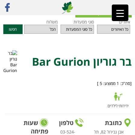
ראשי
»
מסעדות
»
תל אביב והמרכז
»
בר גוריון Bar Gurion
חזרה לאינדקס המסעדות
איזורים
סוגי מסעדות
משלוח
חפשו
בר גוריון Bar Gurion
[סה"כ:
1
ממוצע:
5
]
ידידותי לילדים
כתובת
טלפון
שעות
פתיחה
אבן גבירול 82, תל
03-524-