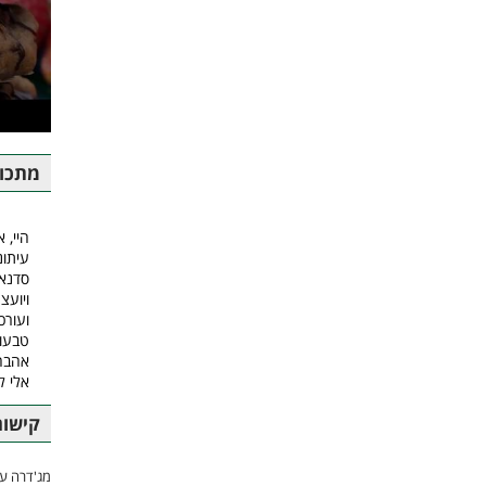
מתכונ
היי, א
עיתונ
סדנאו
ויועצ
ועורכ
טבעונ
אהבה.
אלי 
קישור
מג'דרה עם