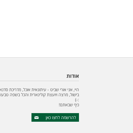
אודות
היי, אני אורי שביט - עיתונאית אוכל, מדריכת סדנא
בישול, מרצה ויועצת קולינארית והכל בשפה טבעונ
:-)
כיף שבאתם!
להרשמה לחצו כאן