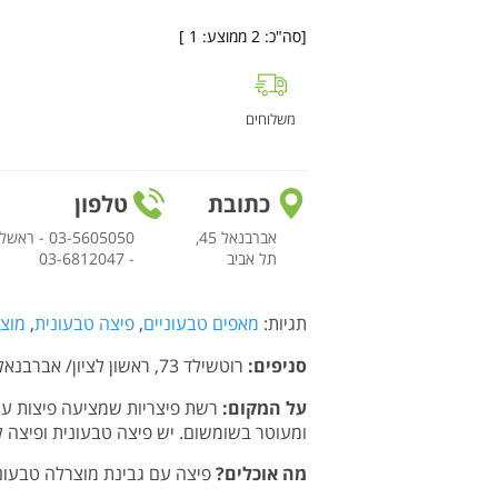
[סה"כ:
2
ממוצע:
1
]
משלוחים
כתובת
טלפון
אברבנאל 45,
תל אביב
- 03-6812047
תגיות:
מאפים טבעוניים
,
פיצה טבעונית
,
מוצר
סניפים:
רוטשילד 73, ראשון לציון/ אברבנאל 45 פלורנטין ת"א / יהודה המכבי 53, ת"א.
על המקום:
רשת פיצריות שמציעה פיצות עש
ומעוטר בשומשום. יש פיצה טבעונית ופיצה ל
מה אוכלים?
פיצה עם גבינת מוצרלה טבעוני