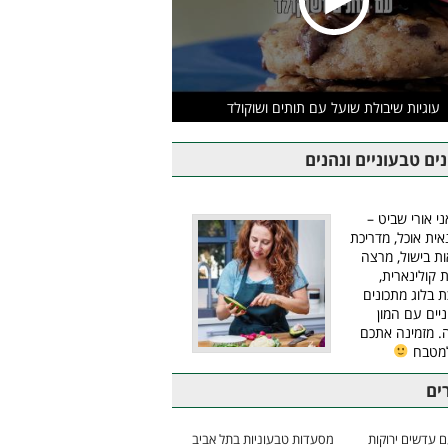
עוגיות שיבולת שועל עם תותים ושוקולד
ים טבעוניים ונהנים
ני אורי שביט –
אית אוכל, מדריכת
ת בישול, מרצה
ת קולינארית,
ת בלוג מתכונים
יים עם המון
 מזמינה אתכם
למטבח
ים
 עדשים ירוקות
מסעדות טבעוניות בתל אביב