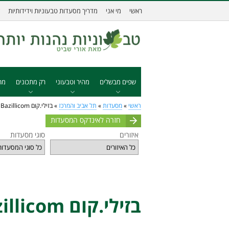
ראשי
מי אני
מדריך מסעדות טבעוניות וידידותיות
שפים מבשלים
מהיר וטבעוני
רק מתכונים
מת
ראשי
»
מסעדות
»
תל אביב והמרכז
»
בזילי.קום Bazillicom
חזרה לאינדקס המסעדות
איזורים
סוגי מסעדות
בזילי.קום Bazillicom