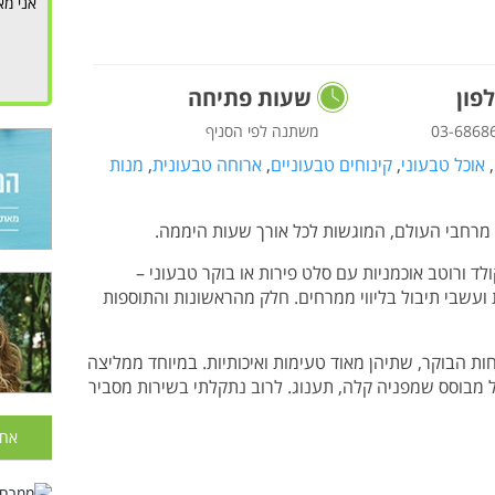
אני מא
פון
שעות פתיחה
03-6868
משתנה לפי הסניף
,
אוכל טבעוני
,
קינוחים טבעוניים
,
ארוחה טבעונית
,
מנות
רחבי העולם, המוגשות לכל אורך שעות היממה.
ד ורוטב אוכמניות עם סלט פירות או בוקר טבעוני –
 ועשבי תיבול בליווי ממרחים. חלק מהראשונות והתוספות
ות הבוקר, שתיהן מאוד טעימות ואיכותיות. במיוחד ממליצה
מבוסס שמפניה קלה, תענוג. לרוב נתקלתי בשירות מסביר
אחר