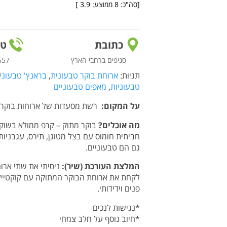
[סה"כ:
8
ממוצע:
3.9
]
כתובת
טל
סניפים ברחבי הארץ
657
תגיות:
ארוחת בוקר טבעונית
,
בראנץ' טבעוני
טבעוניות
,
מאפים טבעוניים
על המקום:
רשת מסעדות של ארוחות בוקר מ
מה אוכלים?
בוקר מתוק – קרפ ממולא בשוקול
חביתית חומוס עם בצל מטוגן, תירס, עגבניות
גם הם טבעוניים.
המלצת העורכת (שיר):
ניסיתי את שתי ארוח
לקחת את ארוחת הבוקר המתוקה עם קוקטייל 
פנים וידידותי.
*נגישות לנכים
*חיוב נוסף על חלב צמחי