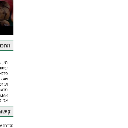
מתכונ
היי, א
עיתונ
סדנאו
ויועצ
ועורכ
טבעונ
אהבה.
אלי 
קישור
מג'דרה עם