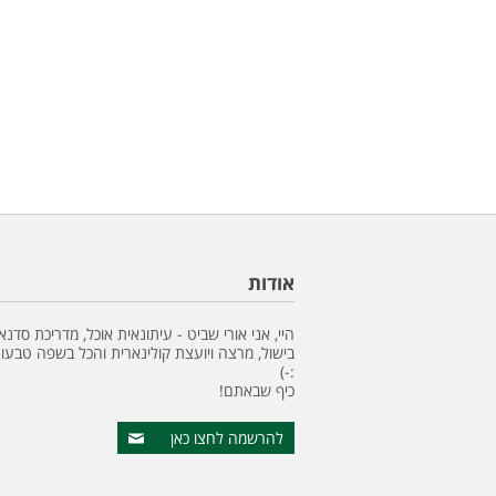
אודות
היי, אני אורי שביט - עיתונאית אוכל, מדריכת סדנא
בישול, מרצה ויועצת קולינארית והכל בשפה טבעונ
:-)
כיף שבאתם!
להרשמה לחצו כאן