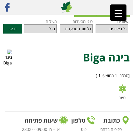
ראשי
»
מסעדות
»
תל אביב והמרכז
»
ביגה Biga
חזרה לאינדקס המסעדות
איזורים
סוגי מסעדות
משלוח
חפשו
ביגה Biga
[סה"כ:
1
ממוצע:
1
]
כשר
כתובת
טלפון
שעות פתיחה
סניפים ברחבי
02-
א' – ה' 09:00 - 23:00