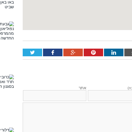
אתר
ה)