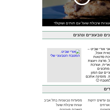
וגיות שיבולת שועל עם תותים ושוקולד
ים טבעוניים ונהנים
אני אורי שביט –
אית אוכל,
כת סדנאות
, מרצה ויועצת
ארית, ועורכת
מתכונים
יים עם המון
. מזמינה אתכם
למטבח 🙂
ים
ם עדשים ירוקות
מסעדות טבעוניות בתל אביב
אורחים
עוגיות שיבולת שועל
וויטים
קישורים מעניינים