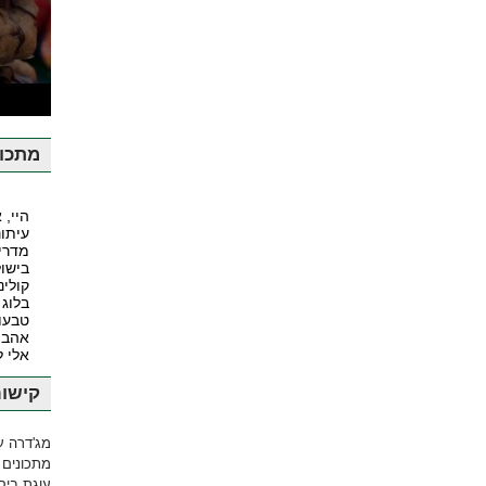
ע
מתכונ
היי, 
עיתונ
מדרי
בישול
קולינ
בלוג 
טבעונ
אהבה
אלי 
קישור
מג'דרה ע
מתכונים 
עוגת ביסק