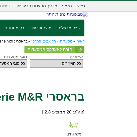
ראשי
מי אני
מדריך מסעדות טבעוניות וידידותיות
שפים מבשלים
מהיר וטבעוני
רק מתכונים
ראשי
»
מסעדות
»
תל אביב והמרכז
»
בראסרי Brasserie M&R
חזרה לאינדקס המסעדות
איזורים
סוגי מסעדות
בראסרי Brasserie M&R
[סה"כ:
20
ממוצע:
2.8
]
משלוחים