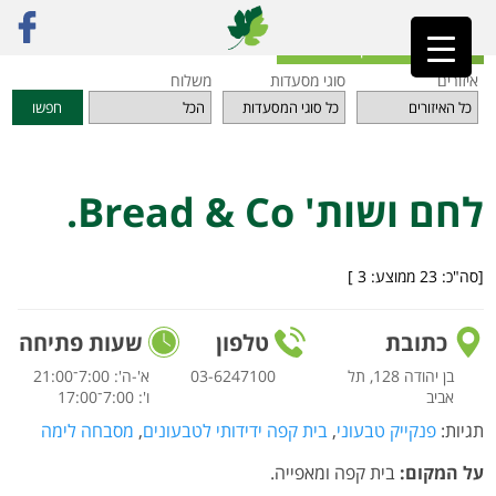
ראשי
»
מסעדות
»
תל אביב והמרכז
»
לחם ושות' Bread & Co.
חזרה לאינדקס המסעדות
איזורים
סוגי מסעדות
משלוח
חפשו
לחם ושות' Bread & Co.
[סה"כ:
23
ממוצע:
3
]
כתובת
טלפון
שעות פתיחה
בן יהודה 128, תל
03-6247100
א'-ה': 7:00־21:00
אביב
ו': 7:00־17:00
תגיות:
פנקייק טבעוני
,
בית קפה ידידותי לטבעונים
,
מסבחה לימה
על המקום:
בית קפה ומאפייה.