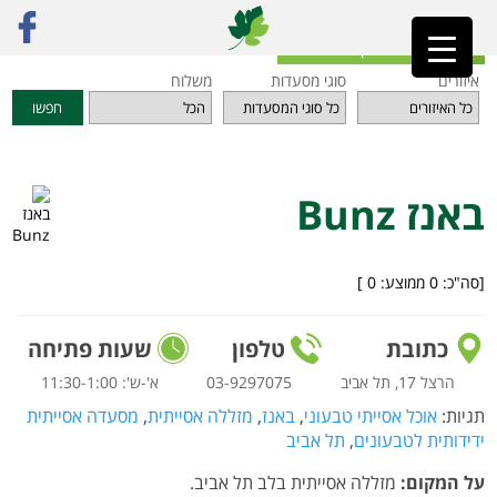
ראשי
»
מסעדות
»
תל אביב והמרכז
»
באנז Bunz
חזרה לאינדקס המסעדות
איזורים
סוגי מסעדות
משלוח
חפשו
באנז Bunz
[סה"כ:
0
ממוצע:
0
]
כתובת
טלפון
שעות פתיחה
הרצל 17, תל אביב
03-9297075
א'-ש': 11:30-1:00
תגיות:
אוכל אסייתי טבעוני
,
באנז
,
מזללה אסייתית
,
מסעדה אסייתית
ידידותית לטבעונים
,
תל אביב
על המקום:
מזללה אסייתית בלב תל אביב.