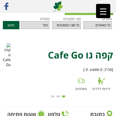
ראשי
»
מסעדות
»
אזור הדרום
»
קפה גו Cafe Go
חזרה לאינדקס המסעדות
איזורים
סוגי מסעדות
משלוח
חפשו
קפה גו Cafe Go
[סה"כ:
0
ממוצע:
0
]
ידידותי לילדים
משלוחים
כתובת
טלפון
שעות פתיחה