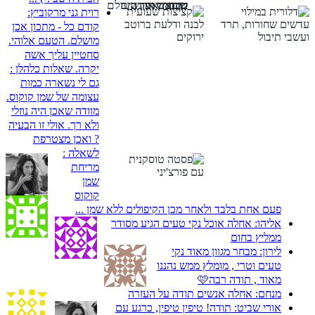
טופו
טבעוניות
בתרד ואפונה
קינואה ועדשים
שכובש את העולם
רוית גני מרקוביץ:
קודם כל - מתכון אכן
מושלם. הטעם אלוהי.
סחטיין עליך אשה
יקרה. שאלות כלהלן :
גם לי נשארה כמות
עצומה של שמן קוקוס.
מוודה שאכן היה נוזלי
ולא רך. אולי זו הבעיה
? ואכן מצטרפת
לשאלה :
מריחת
שמן
קוקוס
פעם אחת בלבד ולאחר מכן הקיפולים ללא שמן ...
אליהו:
אחלה אוכל נקי טעים הגיע מסודר
ממליץ בחום
לירון:
מבחר מגוון מאוד נקי
טעים וטרי , מומלץ ממש נהננו
מאוד , תודה רבה🩷
מנחם:
אחלה אנשים תודה על העזרה
אורי שביט:
תודה! טיפין טיפין, כרגע עם