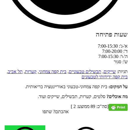
שעות פתיחה
א'-ג': 7:00-15:30
ד': 7:00-20:00
ה'-ו': 7:00-15:30
ש': סגור
תגיות:
שייקים
,
תבשילים טבעוניים
,
בית קפה צמחוני
,
קערות
,
תל אביב
,
בית קפה ידידותי לטבעונים
על המקום:
בית קפה צמחוני-טבעוני באוריינטציה בריאותית.
מה אוכלים?
סלטים, קערות, תבשילים, שייקים ועוד.
[סה"כ:
89
ממוצע:
2
]
אהבתם? שתפו