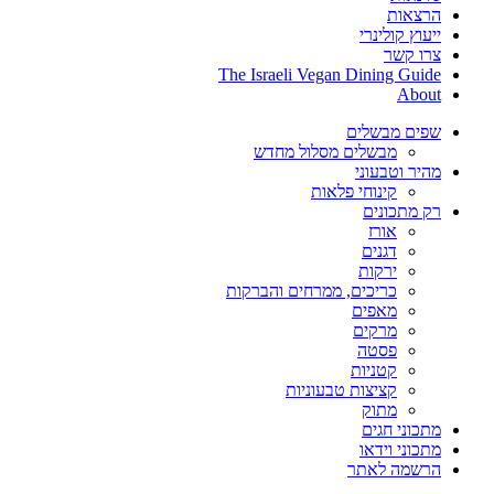
הרצאות
ייעוץ קולינרי
צרו קשר
The Israeli Vegan Dining Guide
About
שפים מבשלים
מבשלים מסלול מחדש
מהיר וטבעוני
קינוחי פלאות
רק מתכונים
אורז
דגנים
ירקות
כריכים, ממרחים והברקות
מאפים
מרקים
פסטה
קטניות
קציצות טבעוניות
מתוק
מתכוני חגים
מתכוני וידאו
הרשמה לאתר