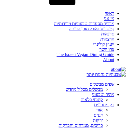
ראשי
מי אני
מדריך מסעדות טבעוניות וידידותיות
קייטרינג ואוכל מוכן הביתה
סדנאות
הרצאות
ייעוץ קולינרי
צרו קשר
The Israeli Vegan Dining Guide
About
שפים מבשלים
מבשלים מסלול מחדש
מהיר וטבעוני
קינוחי פלאות
רק מתכונים
אורז
דגנים
ירקות
כריכים, ממרחים והברקות