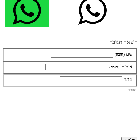
השאר תגובה
שם
(חובה)
אימייל
(חובה)
אתר