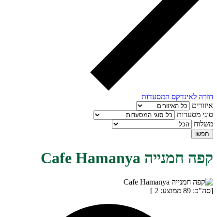
חזרה לאינדקס המסעדות
איזורים
סוגי מסעדות
משלוח
חפשו
קפה חמנייה Cafe Hamanya
[סה"כ:
89
ממוצע:
2
]