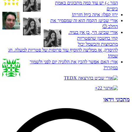
הגזר :-) יש עוד כמה מתכונים באמת
כיפיים
ירון קפלן:
איזה כיף! חזרת!
אורי שביט:
הקמח הוא זה שמסמיך את
החלב 🙂
אורי שביט:
היי, כן אין בעיה.
קחי בחשבון שהפטריות
מתכווצות והבשמל יכול
להיסדק, אז ממליצה להוסיף עוד פרוסות של פטריות למעלה. חג
שמח!
אור:
האם אפשר להכין את הלזניה יום לפני ולשמור
במקרר?
מתכוני וידאו