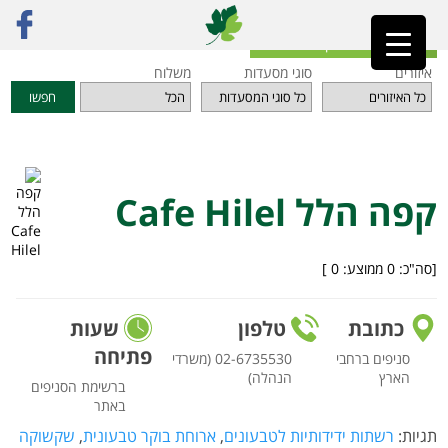
ראשי
»
מסעדות
»
תל אביב והמרכז
»
קפה הלל Cafe Hilel
חזרה לאינדקס המסעדות
איזורים
סוגי מסעדות
משלוח
חפשו
קפה הלל Cafe Hilel
[סה"כ:
0
ממוצע:
0
]
כתובת
טלפון
שעות
פתיחה
סניפים ברחבי
02-6735530 (משרדי
הארץ
הנהלה)
ברשימת הסניפים
באתר
תגיות:
רשתות ידידותיות לטבעונים
,
ארוחת בוקר טבעונית
,
שקשוקה