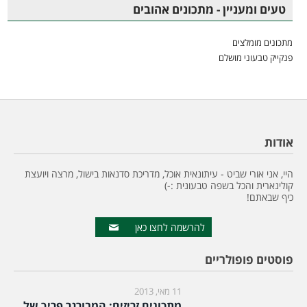
טעים ומעניין - מתכונים אהובים
מתכונים מומלצים
פנקייק טבעוני מושלם
אודות
היי, אני אורי שביט - עיתונאית אוכל, מדריכת סדנאות בישול, מרצה ויועצת
קולינארית והכל בשפה טבעונית :-)
כיף שבאתם!
להרשמה לחצו כאן
פוסטים פופולריים
11 מאי, 2013
מתכונים זריזים: המבורגר פריך של