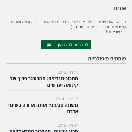
אודות
היי, אני אורי שביט - עיתונאית אוכל, מדריכת סדנאות בישול, מרצה ויועצת
קולינארית והכל בשפה טבעונית :-)
כיף שבאתם!
להרשמה לחצו כאן
פוסטים פופולריים
11 מאי, 2013
מתכונים זריזים: המבורגר פריך של
קינואה ועדשים
12 ינואר, 2014
משתה טבעוני: אותה אדורה בשינוי
אדרת
31 מאי, 2015
מרנג טבעוני: המדריך המלא לקצף