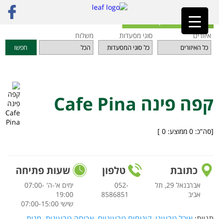
ראשי
»
מסעדות
»
תל אביב והמרכז
»
קפה פינה Cafe Pina
חזרה לאינדקס המסעדות
איזורים
סוגי מסעדות
משלוח
חפשו
קפה פינה Cafe Pina
[סה"כ:
0
ממוצע:
0
]
כתובת
טלפון
שעות פתיחה
אברבנאל 29, תל
052-
ימים א'-ה' 07:00-
אביב
8586851‏
19:00
שישי 07:00-15:00
תגיות:
אוכל טבעוני
,
קינוחים טבעוניים
,
ארוחה טבעונית
,
מנות