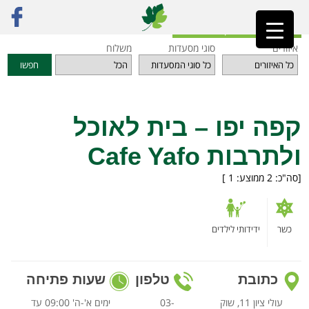
ראשי
»
מסעדות
»
תל אביב והמרכז
»
קפה יפו – בית לאוכל ולתרבות Cafe Yafo
חזרה לאינדקס המסעדות
איזורים
סוגי מסעדות
משלוח
חפשו
קפה יפו – בית לאוכל
ולתרבות Cafe Yafo
[סה"כ:
2
ממוצע:
1
]
כשר
ידידותי לילדים
כתובת
טלפון
שעות פתיחה
עולי ציון 11, שוק
03-
ימים א'-ה' 09:00 עד