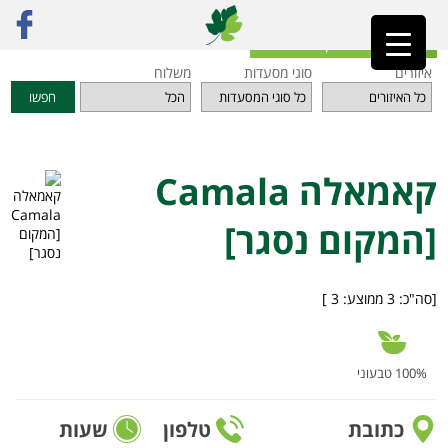
ראשי
»
מסעדות
»
אזור הצפון
»
קאמאלה Camala [המקום נסגר]
חזרה לאינדקס המסעדות
איזורים
סוגי מסעדות
משלוח
חפשו
קאמאלה Camala
[המקום נסגר]
[סה"כ:
3
ממוצע:
3
]
100% טבעוני
כתובת
טלפון
שעות