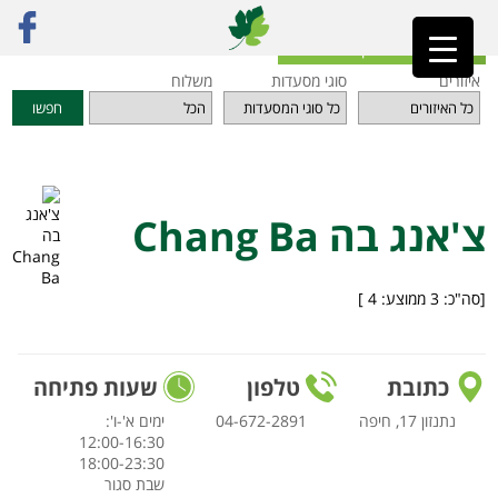
ראשי
»
מסעדות
»
חיפה והקריות
»
צ'אנג בה Chang Ba
חזרה לאינדקס המסעדות
איזורים
סוגי מסעדות
משלוח
חפשו
צ'אנג בה Chang Ba
[סה"כ:
3
ממוצע:
4
]
כתובת
טלפון
שעות פתיחה
נתנזון 17, חיפה
04-672-2891‏
ימים א'-ו':
12:00-16:30
18:00-23:30
שבת סגור