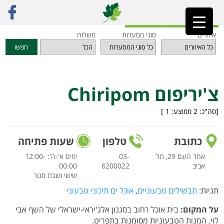
ראשי
»
מסעדות
»
תל אביב והמרכז
»
צ'יריפום Chiripom
חזרה לאינדקס המסעדות
איזורים
סוגי מסעדות
משלוח
חפשו
צ'יריפום Chiripom
[סה"כ:
2
ממוצע:
1
]
כתובת
טלפון
שעות פתיחה
אחד העם 29, תל
03-
ימים א'-ה': 12:00-
אביב
6200022
00:00
שישי ושבת סגור
תגיות:
תבשילים טבעוניים
,
אוכל ים תיכוני טבעוני
על המקום:
בית אוכל רחוב בסגנון אלג'יראי-ישראלי של השף אבי
לוי. המנות הטבעוניות מסומנות בתפריט.