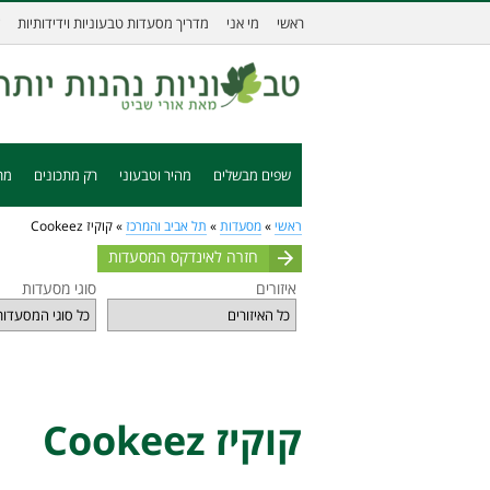
ראשי
מי אני
מדריך מסעדות טבעוניות וידידותיות
שפים מבשלים
מהיר וטבעוני
רק מתכונים
מת
ראשי
»
מסעדות
»
תל אביב והמרכז
»
קוקיז Cookeez
חזרה לאינדקס המסעדות
איזורים
סוגי מסעדות
קוקיז Cookeez