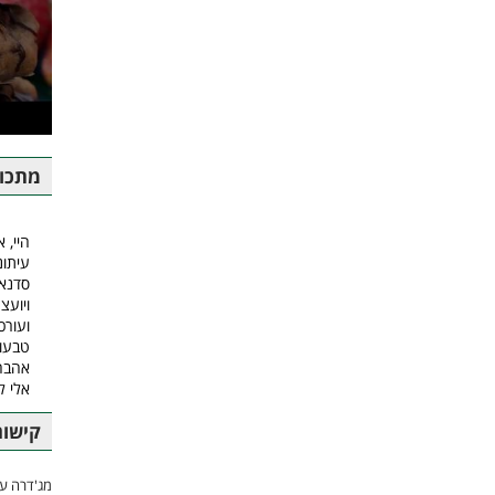
מתכונ
היי, א
עיתונ
סדנאו
ויועצ
ועורכ
טבעונ
אהבה.
אלי 
קישור
מג'דרה עם