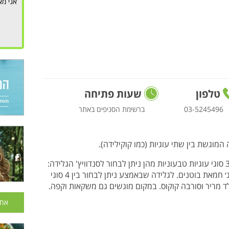
אני מא
טלפון
שעות פתיחה
03-5245496
ברשימת הסניפים באתר
וגשת בין שתי עוגיות (כמו קוקילידה).
הרשת מציעה לקהל הטבעוני 3 סוגי עוגיות טבעוניות מהן ניתן לבחור לסנדוויץ' הגלידה:
שוקולד צ׳יפס, סניקרדודל (סוכר קינמון) ופאדג׳ חמאת בוטנים. לגלידה שבאמצע ניתן לבחור בין 4 סוגי
לד מריר וסורבה קוקוס. במקום מוגשים גם משקאות וקפה.
אחר