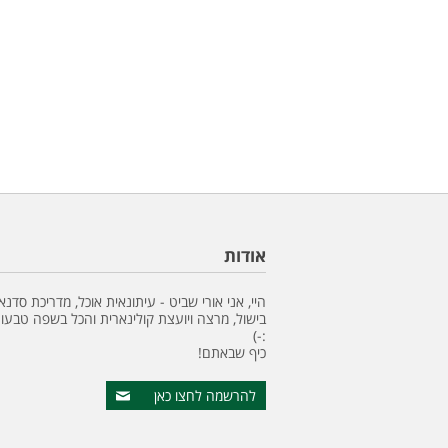
אודות
היי, אני אורי שביט - עיתונאית אוכל, מדריכת סדנא
בישול, מרצה ויועצת קולינארית והכל בשפה טבעונ
:-)
כיף שבאתם!
להרשמה לחצו כאן