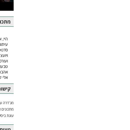
מתכונ
היי, א
עיתונ
סדנאו
ויועצ
ועורכ
טבעונ
אהבה.
אלי 
קישור
מג'דרה עם
מתכונים א
עוגת ביסק
טעים 