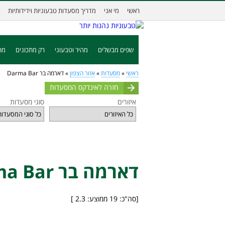
ראשי
מי אני
מדריך מסעדות טבעוניות וידידותיות
שפים מבשלים
מהיר וטבעוני
רק מתכונים
מת
ראשי
»
מסעדות
»
אזור הצפון
»
דארמה בר Darma Bar
חזרה לאינדקס המסעדות
איזורים
סוגי מסעדות
דארמה בר Darma Bar
[סה"כ:
19
ממוצע:
2.3
]