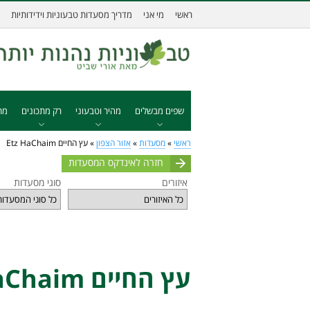
ראשי
מי אני
מדריך מסעדות טבעוניות וידידותיות
שפים מבשלים
מהיר וטבעוני
רק מתכונים
מת
ראשי
»
מסעדות
»
אזור הצפון
»
עץ החיים Etz HaChaim
חזרה לאינדקס המסעדות
איזורים
סוגי מסעדות
עץ החיים Etz HaChaim