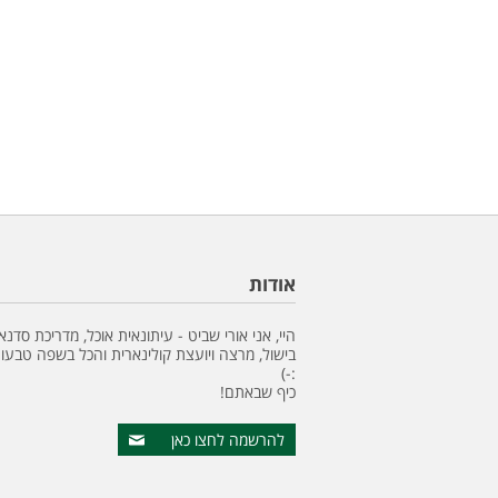
אודות
היי, אני אורי שביט - עיתונאית אוכל, מדריכת סדנא
בישול, מרצה ויועצת קולינארית והכל בשפה טבעונ
:-)
כיף שבאתם!
להרשמה לחצו כאן