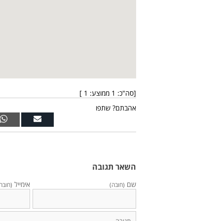
[סה"כ:
1
ממוצע:
1
]
אהבתם? שתפו
השאר תגובה
שם
אימייל
(חובה)
(חובה