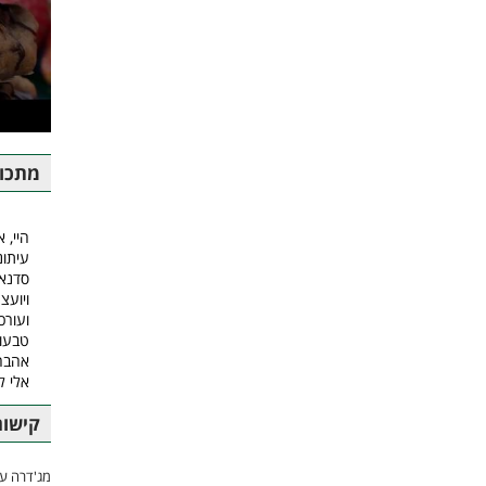
מתכונ
היי, א
עיתונ
סדנאו
ויועצ
ועורכ
טבעונ
אהבה.
אלי 
קישור
מג'דרה עם