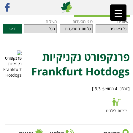
ראשי
»
מסעדות
»
תל אביב והמרכז
»
פרנקפורט נקניקיות Frankfurt Hotdogs
חזרה לאינדקס המסעדות
איזורים
סוגי מסעדות
משלוח
חפשו
פרנקפורט נקניקיות
Frankfurt Hotdogs
[סה"כ:
4
ממוצע:
3.3
]
ידידותי לילדים