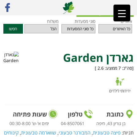
ראשי
»
מסעדות
»
חיפה והקריות
»
גארדן Garden
חזרה לאינדקס המסעדות
איזורים
סוגי מסעדות
משלוח
חפשו
גארדן Garden
[סה"כ:
7
ממוצע:
2.6
]
ידידותי לילדים
כתובת
טלפון
שעות פתיחה
בן גוריון 43, חיפה
04-8507061
ימים א'-ש' 00:30-8:00
תגיות:
פיצה טבעונית
,
המבורגר טבעוני
,
שווארמה טבעונית
,
קינוחים