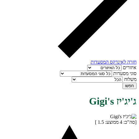
חזרה לאינדקס המסעדות
איזורים
סוגי מסעדות
משלוח
חפשו
ג'יג'יז Gigi's
[סה"כ:
4
ממוצע:
1.5
]