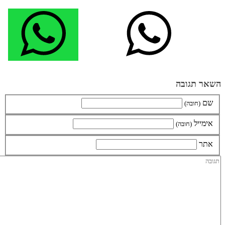
השאר תגובה
שם
(חובה)
אימייל
(חובה)
אתר