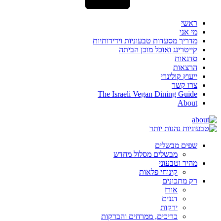
ראשי
מי אני
מדריך מסעדות טבעוניות וידידותיות
קייטרינג ואוכל מוכן הביתה
סדנאות
הרצאות
ייעוץ קולינרי
צרו קשר
The Israeli Vegan Dining Guide
About
שפים מבשלים
מבשלים מסלול מחדש
מהיר וטבעוני
קינוחי פלאות
רק מתכונים
אורז
דגנים
ירקות
כריכים, ממרחים והברקות