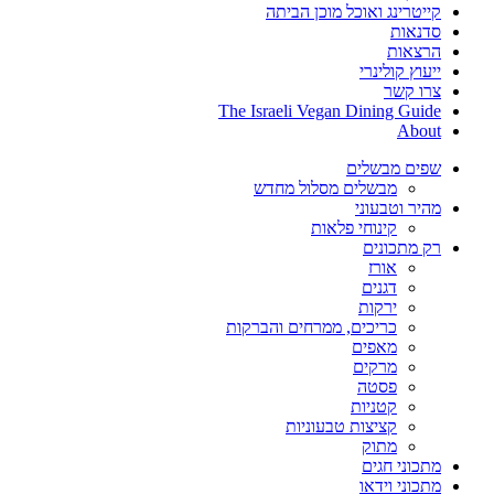
קייטרינג ואוכל מוכן הביתה
סדנאות
הרצאות
ייעוץ קולינרי
צרו קשר
The Israeli Vegan Dining Guide
About
שפים מבשלים
מבשלים מסלול מחדש
מהיר וטבעוני
קינוחי פלאות
רק מתכונים
אורז
דגנים
ירקות
כריכים, ממרחים והברקות
מאפים
מרקים
פסטה
קטניות
קציצות טבעוניות
מתוק
מתכוני חגים
מתכוני וידאו