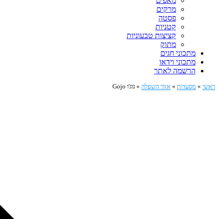
מאפים
מרקים
פסטה
קטניות
קציצות טבעוניות
מתוק
מתכוני חגים
מתכוני וידאו
הרשמה לאתר
ראשי
»
מסעדות
»
אזור השפלה
»
גוג'ו Gojo