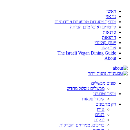
ראשי
מי אני
מדריך מסעדות טבעוניות וידידותיות
קייטרינג ואוכל מוכן הביתה
סדנאות
הרצאות
ייעוץ קולינרי
צרו קשר
The Israeli Vegan Dining Guide
About
שפים מבשלים
מבשלים מסלול מחדש
מהיר וטבעוני
קינוחי פלאות
רק מתכונים
אורז
דגנים
ירקות
כריכים, ממרחים והברקות