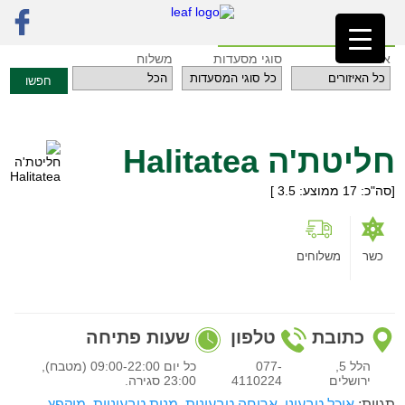
ראשי
»
מסעדות
»
אזור ירושלים
»
חליטת'ה Halitatea
חזרה לאינדקס המסעדות
איזורים
סוגי מסעדות
משלוח
חפשו
חליטת'ה Halitatea
[סה"כ:
17
ממוצע:
3.5
]
כשר
משלוחים
כתובת
טלפון
שעות פתיחה
הלל 5,
077-
כל יום 09:00-22:00 (מטבח),
ירושלים
4110224
23:00 סגירה.
תגיות:
אוכל טבעוני
,
ארוחה טבעונית
,
מנות טבעוניות
,
מוקפץ