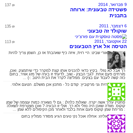
9 פברואר, 2014
137
פשטידה טבעונית: ארוחה
בתבנית
6 דצמבר, 2011
135
שוקולד זה טבעוני
22 אוקטובר, 2011
113
הטיסה אל ארץ הטבעונים
אורי שביט:
היי רוית, איזה כיף שאהבת! אז כן, השמן צריך להיות
רך אבל לא נוזלי. בקיץ כדאי להכניס אותו קצת למקרר כדי שיתמצק. ואכן,
מורחים פעם אחת. לגבי הבצק - שוב, לדעתי זו בעיה של מזג אוויר, בחום
כזה קשה לעבוד עם בצקים. ממליצה לקרר את הבית היטב :-) ...
רוית גני מרקוביץ:
קודם כל - מתכון אכן מושלם. הטעם אלוהי.
סחטיין עליך אשה יקרה. שאלות כלהלן : גם לי נשארה כמות עצומה של שמן
קוקוס. מוודה שאכן היה נוזלי ולא רך. אולי זו הבעיה ? ואכן מצטרפת לשאלה
: מריחת שמן קוקוס פעם אחת בלבד ולאחר מכן הקיפולים ללא שמן ...
אליהו:
אחלה אוכל נקי טעים הגיע מסודר ממליץ בחום