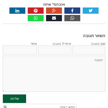
אהבתם? שתפו
השאר תגובה
שם
אימייל
אתר
(חובה)
(חובה)