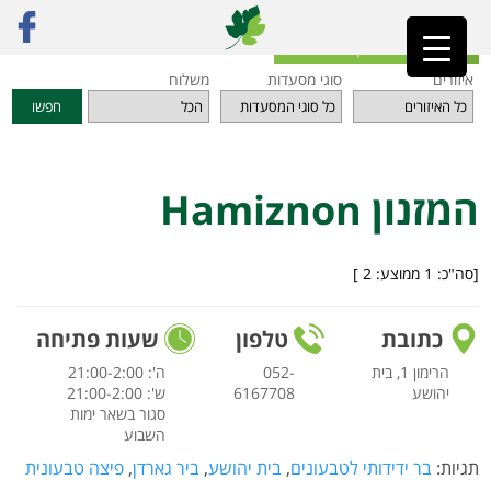
ראשי
»
מסעדות
»
אזור השרון
»
המזנון Hamiznon
חזרה לאינדקס המסעדות
איזורים
סוגי מסעדות
משלוח
חפשו
המזנון Hamiznon
[סה"כ:
1
ממוצע:
2
]
כתובת
טלפון
שעות פתיחה
הרימון 1, בית
052-
ה': 21:00-2:00
יהושע
6167708
ש': 21:00-2:00
סגור בשאר ימות
השבוע
תגיות:
בר ידידותי לטבעונים
,
בית יהושע
,
ביר גארדן
,
פיצה טבעונית