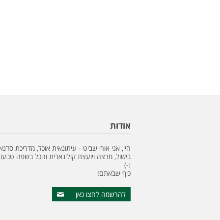
אודות
היי, אני אורי שביט - עיתונאית אוכל, מדריכת סדנא
בישול, מרצה ויועצת קולינארית והכל בשפה טבעונ
:-)
כיף שבאתם!
להרשמה לחצו כאן