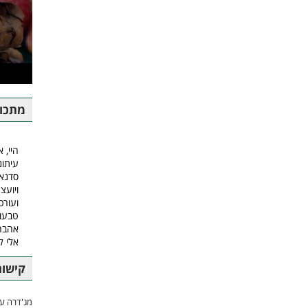
מתכונ
היי, א
עיתונ
סדנאו
ויועצ
ועורכ
טבעונ
אהבה.
אלי 
קישור
מג'דרה עם