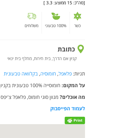
[סה"כ:
15
ממוצע:
3.3
]
כשר
100% טבעוני
משלוחים
כתובת
קניון אם הדרך, בית חירות, מחלף בית ינאי
תגיות:
פלאפל
,
חומוסיה
,
בקלוואה טבעונית
על המקום:
חומוסייה 100% טבעונית בקניון M הדרך.
מה אוכלים?
מגוון סוגי חומוס, פלאפל צ'יפס 
לעמוד הפייסבוק