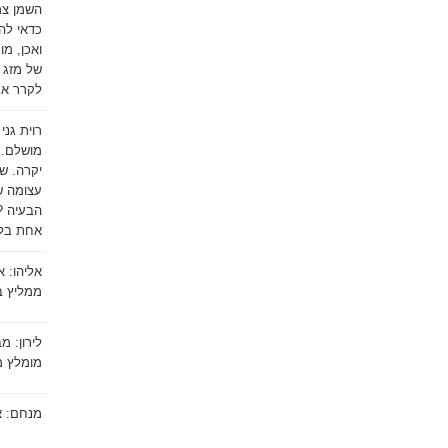
השמן צרי
כדאי לה
ואכן, מו
של מזג 
לקרר את 
רוית גני
מושלם. 
יקרה. ש
עצומה של
הבעיה ?
אחת בלב
אליהו:
א
ממליץ ב
לירון:
מב
מומלץ ממ
מנחם:
א