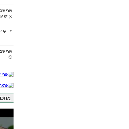
אורי שב
:-) יש ע
ירון קפל
אורי שב
🙂
מתכונ