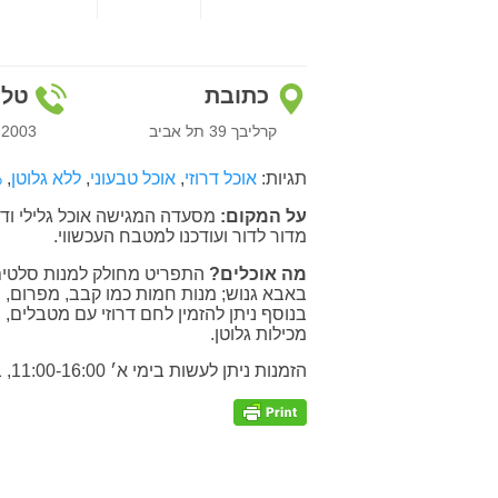
כתובת
טלפ
קרליבך 39 תל אביב
-2003
תגיות:
אוכל דרוזי
,
אוכל טבעוני
,
ללא גלוטן
,
%
על המקום:
מדור לדור ועודכנו למטבח העכשווי.
מה אוכלים?
התפריט מחולק למנות סלטים
באבא גנוש; מנות חמות כמו קבב, מפרום, מק
בנוסף ניתן להזמין לחם דרוזי עם מטבלים, 
מכילות גלוטן.
הזמנות ניתן לעשות בימי א׳ 11:00-16:00, ב׳-שבת 11:00-23:00