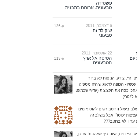
פשטידה
טבעונית: ארוחה בתבנית
6 דצמבר, 2011
135
שוקולד זה
טבעוני
22 אוקטובר, 2011
הטיסה אל ארץ
113
הטבעונים
יט:
היי, צודק, הניסוח לא ברור
עכשיו - הכוונה לדאוג שיהיה מספיק
חכ יכסה את הקציצות (עדיף שכמעט
 לגמרי)
לב בישול הרוטב רשום להוסיף מים
ציצות יכוסו", אבל בשלב זה
עדיין לא ברוטב???
יט:
היי רוית, איזה כיף שאהבת! אז כן,