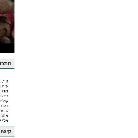
ע
מתכונ
היי, 
עיתונ
מדרי
בישול
קולינ
בלוג 
טבעונ
אהבה
אלי 
קישור