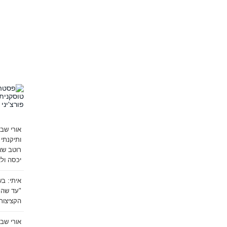
אורי שב
ותיקנתי 
רוטב שא
יכסה ולא
איתי:
בש
"עד שהק
הקציצות 
אורי שב