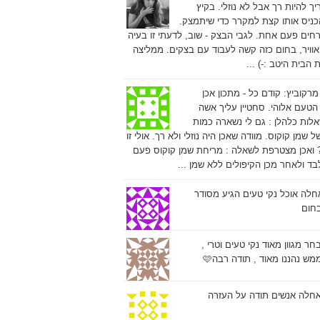
ך להיות רך אבל לא נוזלי. בקיץ
כניס אותו קצת למקרר כדי שיתמצק.
רחים פעם אחת. לגבי הבצק - שוב, לדעתי זו בעיה
אוויר, בחום כזה קשה לעבוד עם בצקים. ממליצה
הבית היטב :-) ...
 מרקוביץ:
קודם כל - מתכון אכן
הטעם אלוהי. סחטיין עליך אשה
אלות כלהלן : גם לי נשארה כמות
 שמן קוקוס. מוודה שאכן היה נוזלי ולא רך. אולי זו
 ואכן מצטרפת לשאלה : מריחת שמן קוקוס פעם
ד ולאחר מכן הקיפולים ללא שמן ...
חלה אוכל נקי טעים הגיע מסודר
חום
חר מגוון מאוד נקי טעים וטרי ,
ש נהננו מאוד , תודה רבה🩷
חלה אנשים תודה על העזרה