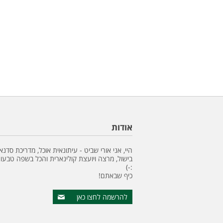
אודות
היי, אני אורי שביט - עיתונאית אוכל, מדריכת סדנא
בישול, מרצה ויועצת קולינארית והכל בשפה טבעונ
:-)
כיף שבאתם!
להרשמה לחצו כאן