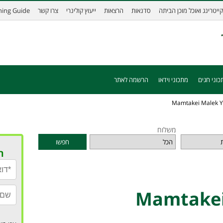
קייטרינג ואוכל מוכן הביתה
סדנאות
הרצאות
ייעוץ קולינרי
צרו קשר
ining Guide
כוני חגים
מתכוני וידאו
הרשמה לאתר
משלוח
חפשו
ר
מתקי מאלק יפו Mamtakei