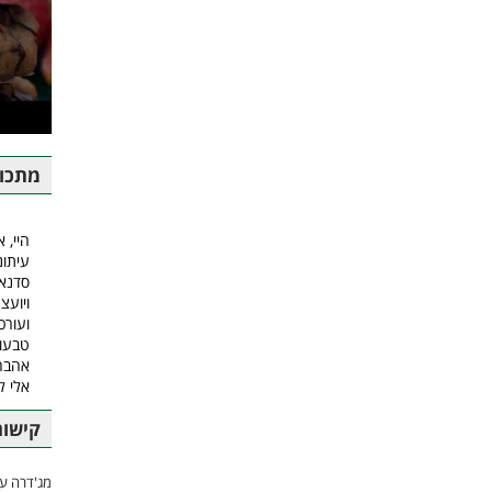
מתכונ
היי, א
עיתונ
סדנאו
ויועצ
ועורכ
טבעונ
אהבה.
אלי 
קישור
מג'דרה עם