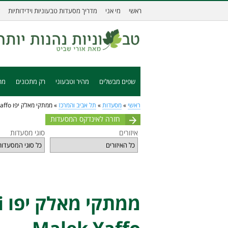
ראשי
מי אני
מדריך מסעדות טבעוניות וידידותיות
שפים מבשלים
מהיר וטבעוני
רק מתכונים
מת
ראשי
»
מסעדות
»
תל אביב והמרכז
»
ממתקי מאלק יפו Mamtakei Malek Yaffo
חזרה לאינדקס המסעדות
איזורים
סוגי מסעדות
מ