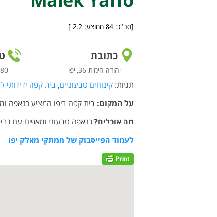
Malek Yaffo
[סה"כ:
84
ממוצע:
2.2
]
כתובת
טל
יהודה הימית 36, יפו
780
תגיות:
קינוחים טבעוניים
,
בית קפה ידידותי ל
על המקום:
בית קפה ביפו המציע כנאפה ומג
מה אוכלים?
כנאפה טבעוני ומאפים עם גבינת
לעמוד הפייסבוק של ממתקי מאלק יפו