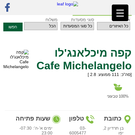
ראשי
»
מסעדות
»
תל אביב והמרכז
»
קפה מיכלאנג'לו Cafe Michelangelo
חזרה לאינדקס המסעדות
איזורים
סוגי מסעדות
משלוח
חפשו
קפה מיכלאנג'לו
Cafe Michelangelo
[סה"כ:
111
ממוצע:
2.8
]
100% טבעוני
כתובת
טלפון
שעות פתיחה
בן תרדיון 2,
03-
ימים א'-ה': 07:30-
יפו
6005477
23:00