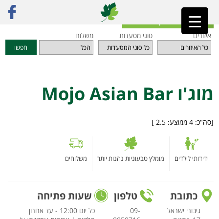
ראשי
»
מסעדות
»
אזור השרון
»
מוג'ו Mojo Asian Bar
חזרה לאינדקס המסעדות
איזורים
סוגי מסעדות
משלוח
חפשו
מוג'ו Mojo Asian Bar
[סה"כ:
4
ממוצע:
2.5
]
ידידותי לילדים
מומלץ טבעוניות נהנות יותר
משלוחים
כתובת
טלפון
שעות פתיחה
גיבורי ישראל
09-
כל יום 12:00 - עד אחרון