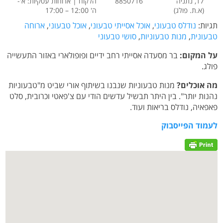
17, נתניה
8850716
הלקוח | ארוחות עסקיות: א'-
(א.ת. פולג)
ה' 12:00 – 17:00
תגיות:
נודלס טבעוני
,
אוכל אסייתי טבעוני
,
אוכל טבעוני
,
ארוחה
טבעונית
,
מנות טבעוניות
,
סושי טבעוני
על המקום:
בר מסעדה אסייתי רחב ידיים ופופולארי באזור התעשייה
פולג.
מה אוכלים?
מנות טבעוניות שנבנו בשיתוף אורי שביט מ"טבעוניות
נהנות יותר". בין היתר תבשיל עדשים הודי עם צ'פאטי וכרובית, סלט
פאפאיה, נודלס בריאות ועוד.
לעמוד הפייסבוק