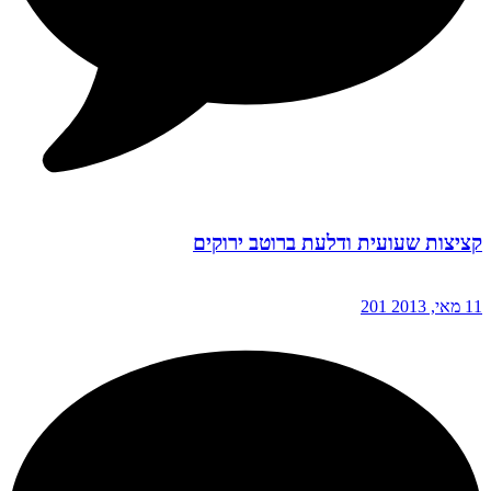
קציצות שעועית ודלעת ברוטב ירוקים
11 מאי, 2013
201