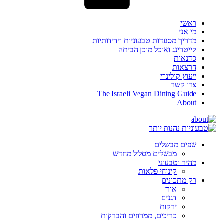
ראשי
מי אני
מדריך מסעדות טבעוניות וידידותיות
קייטרינג ואוכל מוכן הביתה
סדנאות
הרצאות
ייעוץ קולינרי
צרו קשר
The Israeli Vegan Dining Guide
About
שפים מבשלים
מבשלים מסלול מחדש
מהיר וטבעוני
קינוחי פלאות
רק מתכונים
אורז
דגנים
ירקות
כריכים, ממרחים והברקות