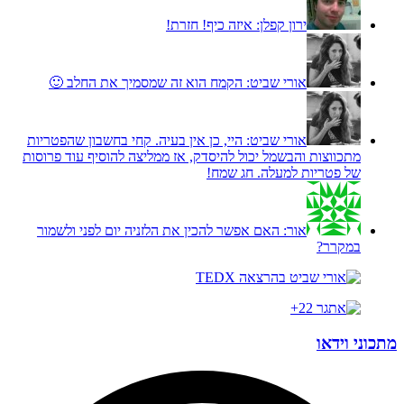
ירון קפלן:
איזה כיף! חזרת!
אורי שביט:
הקמח הוא זה שמסמיך את החלב 🙂
אורי שביט:
היי, כן אין בעיה. קחי בחשבון שהפטריות
מתכווצות והבשמל יכול להיסדק, אז ממליצה להוסיף עוד פרוסות
של פטריות למעלה. חג שמח!
אור:
האם אפשר להכין את הלזניה יום לפני ולשמור
במקרר?
מתכוני וידאו