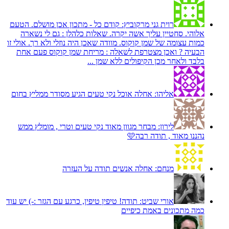
רוית גני מרקוביץ:
קודם כל - מתכון אכן מושלם. הטעם
אלוהי. סחטיין עליך אשה יקרה. שאלות כלהלן : גם לי נשארה
כמות עצומה של שמן קוקוס. מוודה שאכן היה נוזלי ולא רך. אולי זו
הבעיה ? ואכן מצטרפת לשאלה : מריחת שמן קוקוס פעם אחת
בלבד ולאחר מכן הקיפולים ללא שמן ...
אליהו:
אחלה אוכל נקי טעים הגיע מסודר ממליץ בחום
לירון:
מבחר מגוון מאוד נקי טעים וטרי , מומלץ ממש
נהננו מאוד , תודה רבה🩷
מנחם:
אחלה אנשים תודה על העזרה
אורי שביט:
תודה! טיפין טיפין, כרגע עם הגזר :-) יש עוד
כמה מתכונים באמת כיפיים