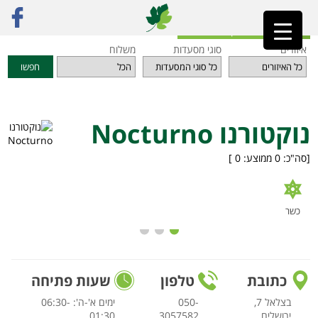
ראשי
»
מסעדות
»
אזור ירושלים
»
נוקטורנו Nocturno
חזרה לאינדקס המסעדות
איזורים
סוגי מסעדות
משלוח
חפשו
נוקטורנו Nocturno
[סה"כ:
0
ממוצע:
0
]
כשר
כתובת
טלפון
שעות פתיחה
בצלאל 7,
050-
ימים א'-ה': 06:30-
ירושלים
3057582
01:30