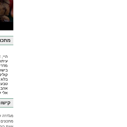
ע
מתכונ
היי, 
עיתונ
מדרי
בישול
קולינ
בלוג 
טבעונ
אהבה
אלי 
קישור
מג'דרה ע
מתכונים 
עוגת ביסק