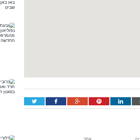
אתר
ה)