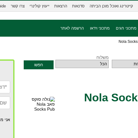
קייטרינג ואוכל מוכן הביתה
סדנאות
הרצאות
ייעוץ קולינרי
צרו קשר
uide
מתכוני חגים
מתכוני וידאו
הרשמה לאתר
משלוח
חפשו
ה סוקס פאב Nola Socks
אני מא