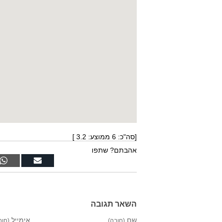
[סה"כ:
6
ממוצע:
3.2
]
אהבתם? שתפו
השאר תגובה
שם
אימייל
(חובה)
(חוב