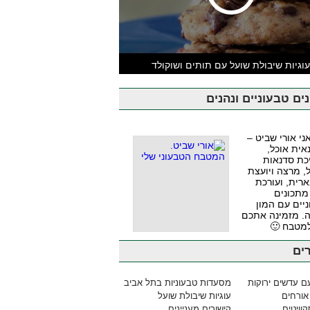
וגיות שיבולת שועל עם תותים ושוקולד
ים טבעוניים ונהנים
אני אורי שביט –
אית אוכל,
כת סדנאות
, מרצה ויועצת
ארית, ועורכת
מתכונים
יים עם המון
. מזמינה אתכם
למטבח 🙂
ים
ם עדשים ירוקות
מסעדות טבעוניות בתל אביב
אורחים
עוגיות שיבולת שועל
וויטים
קישורים מעניינים