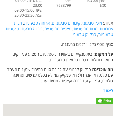
וייצמן 35, כפר
09-
ימים א'-ה': 09:00-
סבא
7688799‏
23:00
שישי 09:00-15:00
שבת 20:30-23:30
תגיות:
אוכל טבעוני
,
קינוחים טבעוניים
,
ארוחה טבעונית
,
מנות
אחרונות
,
מנות טבעוניות
,
מאפים טבעוניים
,
גלידה טבעונית
,
עוגיות
טבעוניות
,
פנקייק טבעוני
סניף נוסף בקניון רננים ברעננה.
על המקום:
בית פנקייקים באווירה נוסטלגית, המציע פנקייקים
מתוקים ומלוחים גם בגרסאות טבעוניות.
מה אוכלים?
פנקייק לבנוני עם גבינת סויה בתיבול שמן זית וזעתר
עם סלט, רוק אנד רול: רול פנקייק ממולא בסלט עדשים וטחינה
גולמית, פנקייק עם בננה וקצפת צמחית ועוד.
לאתר