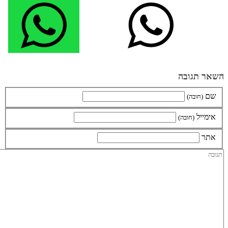
השאר תגובה
שם
(חובה)
אימייל
(חובה)
אתר