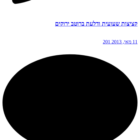
קציצות שעועית ודלעת ברוטב ירוקים
11 מאי, 2013
201