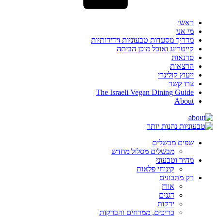
ראשי
מי אני
מדריך מסעדות טבעוניות וידידותיות
קייטרינג ואוכל מוכן הביתה
סדנאות
הרצאות
ייעוץ קולינרי
צרו קשר
The Israeli Vegan Dining Guide
About
שפים מבשלים
מבשלים מסלול מחדש
מהיר וטבעוני
קינוחי פלאות
רק מתכונים
אורז
דגנים
ירקות
כריכים, ממרחים והברקות