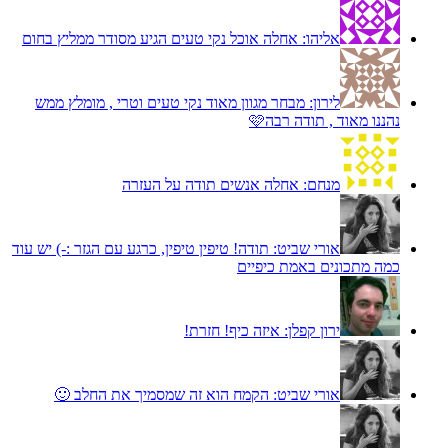
אליהו:
אחלה אוכל נקי טעים הגיע מסודר ממליץ בחום
לירון:
מבחר מגוון מאוד נקי טעים וטרי , מומלץ ממש
נהננו מאוד , תודה רבה🩷
מנחם:
אחלה אנשים תודה על העזרה
אורי שביט:
תודה! טיפין טיפין, כרגע עם הגזר :-) יש עוד
כמה מתכונים באמת כיפיים
ירון קפלן:
איזה כיף! חזרת!
אורי שביט:
הקמח הוא זה שמסמיך את החלב 🙂