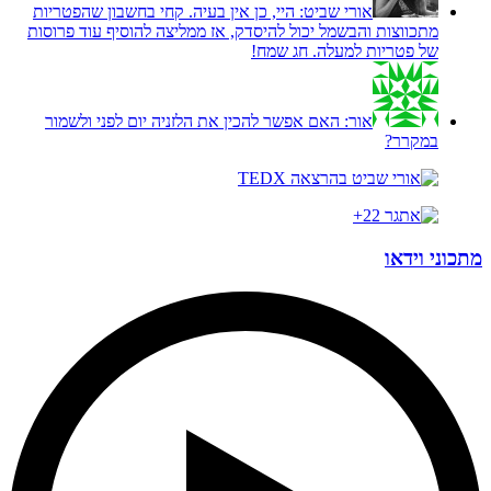
אורי שביט:
היי, כן אין בעיה. קחי בחשבון שהפטריות
מתכווצות והבשמל יכול להיסדק, אז ממליצה להוסיף עוד פרוסות
של פטריות למעלה. חג שמח!
אור:
האם אפשר להכין את הלזניה יום לפני ולשמור
במקרר?
מתכוני וידאו