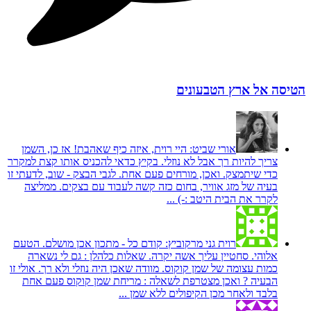
הטיסה אל ארץ הטבעונים
אורי שביט:
היי רוית, איזה כיף שאהבת! אז כן, השמן
צריך להיות רך אבל לא נוזלי. בקיץ כדאי להכניס אותו קצת למקרר
כדי שיתמצק. ואכן, מורחים פעם אחת. לגבי הבצק - שוב, לדעתי זו
בעיה של מזג אוויר, בחום כזה קשה לעבוד עם בצקים. ממליצה
לקרר את הבית היטב :-) ...
רוית גני מרקוביץ:
קודם כל - מתכון אכן מושלם. הטעם
אלוהי. סחטיין עליך אשה יקרה. שאלות כלהלן : גם לי נשארה
כמות עצומה של שמן קוקוס. מוודה שאכן היה נוזלי ולא רך. אולי זו
הבעיה ? ואכן מצטרפת לשאלה : מריחת שמן קוקוס פעם אחת
בלבד ולאחר מכן הקיפולים ללא שמן ...