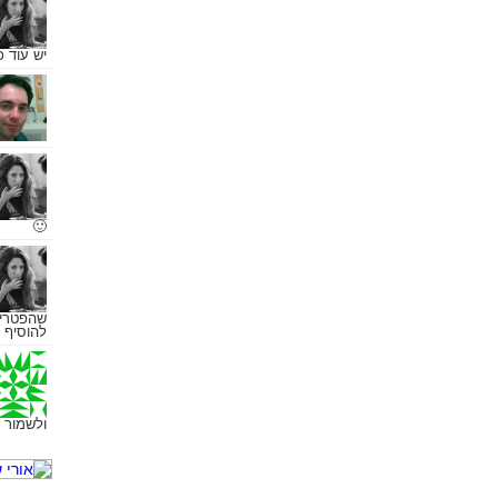
יש עוד 
🙂
שהפטריו
להוסיף 
ולשמור 