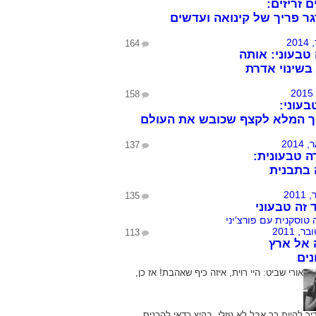
 זריזים:
ר פריך של קינואה ועדשים
164
בעוני: אותה
בשינוי אדרת
158
בעוני:
ך המלא לקצף שכובש את העולם
137
 טבעונית:
בתבנית
135
 זה טבעוני
113
 אל ארץ
ים
אורי שביט:
היי רוית, איזה כיף שאהבת! אז כן,
ך להיות רך אבל לא נוזלי. בקיץ כדאי להכניס