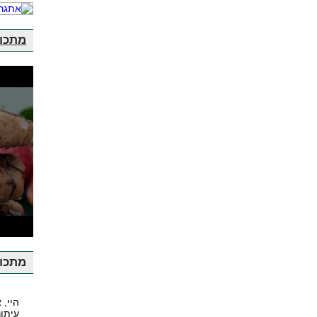
מתכונ
ע
מתכונ
היי, 
עיתונ