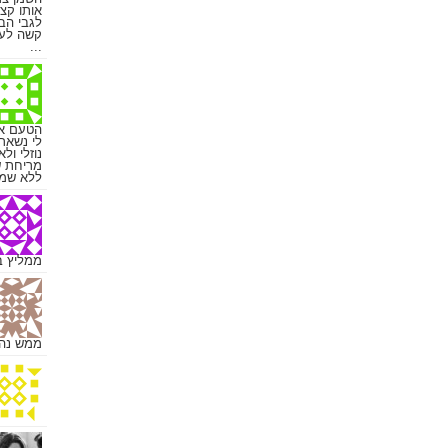
אותו קצ
לגבי הבצ
קשה לעב
...
הטעם אל
לי נשאר
נוזלי ול
מריחת ש
ללא שמן 
ממליץ ב
ממש נהננ