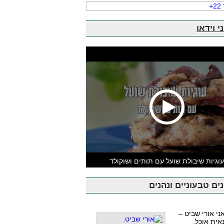
י וידאו
וגיות שיבולת שועל עם תותים ושוקולד
ים טבעוניים ונהנים
אני אורי שביט –
אית אוכל,