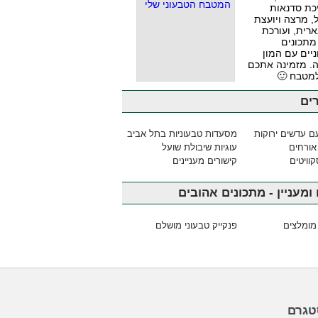
כת סדנאות
, מרצה ויועצת
ארית, ועורכת
מתכונים
יים עם המון
. מזמינה אתכם
למטבח 🙂
ים
ם עדשים ירוקות
מסעדות טבעוניות בתל אביב
אורחים
עוגיות שיבולת שועל
וויטים
קישורים מעניינים
ומעניין - מתכונים אהובים
מומלצים
פנקייק טבעוני מושלם
טגרם