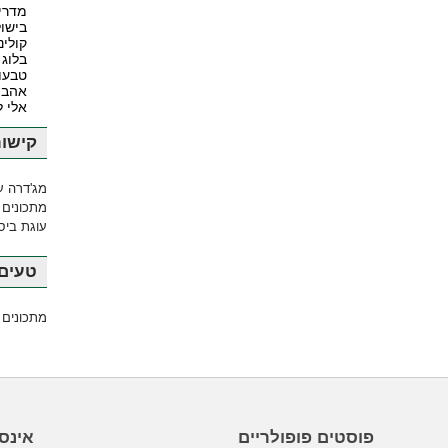
מדרי
בישול
קולינ
בלוג 
טבעונ
אהבה
אלי 
קישור
מג'דרה ע
מתכונים 
עוגת ביסק
טעים 
מתכונים 
פוסטים פופולריים
אינס