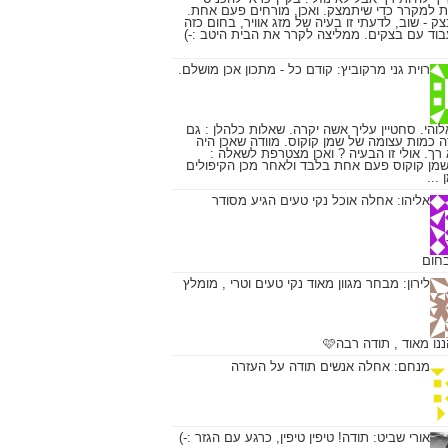
ת למקרר כדי שיתמצק. ואכן, מורחים פעם אחת.
ק - שוב, לדעתי זו בעיה של מזג אוויר, בחום כזה
וד עם בצקים. ממליצה לקרר את הבית היטב :-)
רוית גני מרקוביץ:
קודם כל - מתכון אכן מושלם.
והי. סחטיין עליך אשה יקרה. שאלות כלהלן : גם
ה כמות עצומה של שמן קוקוס. מוודה שאכן היה
א רך. אולי זו הבעיה ? ואכן מצטרפת לשאלה :
מן קוקוס פעם אחת בלבד ולאחר מכן הקיפולים
...
אליהו:
אחלה אוכל נקי טעים הגיע מסודר
חום
לירון:
מבחר מגוון מאוד נקי טעים וטרי , מומלץ
ו מאוד , תודה רבה🩷
מנחם:
אחלה אנשים תודה על העזרה
אורי שביט:
תודה! טיפין טיפין, כרגע עם הגזר :-)